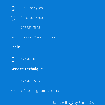
lu 18h00-19h00
je 14h00-16h00
027 785 25 23
cadastre@sembrancher.ch
École
027 785 14 35
Service technique
027 785 35 02
d.frossard@sembrancher.ch
Made with
by
Simnet S.A.