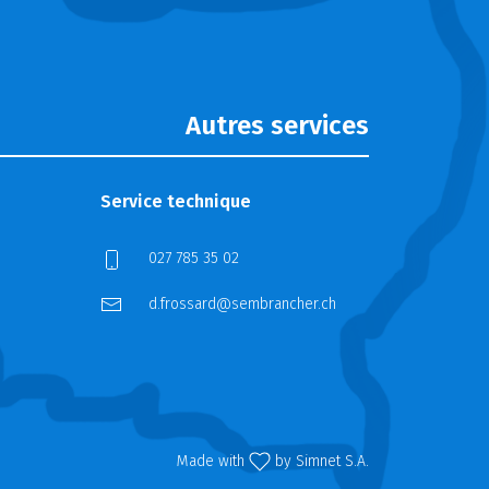
Autres services
Service technique
027 785 35 02
d.frossard@sembrancher.ch
Made with
by
Simnet S.A.