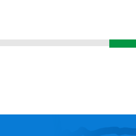
Fichie
In